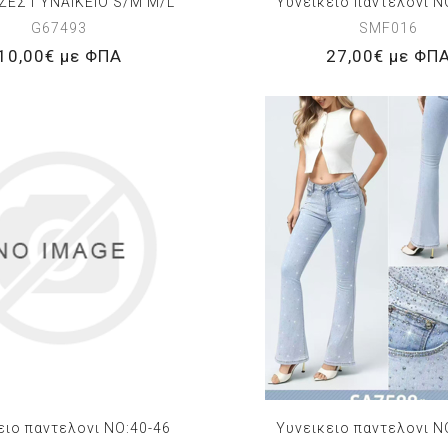
ΕΣ ΓΥΝΑΙΚΕΙΟ S/M M/L
Υυνεικειο παντελονι N
G67493
SMF016
10,00€ με ΦΠΑ
27,00€ με ΦΠ
ειο παντελονι NO:40-46
Υυνεικειο παντελονι N