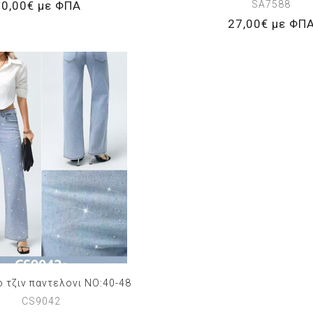
0,00€ με ΦΠΑ
SA7588
27,00€ με ΦΠ
ο τζιν παντελονι NO:40-48
CS9042