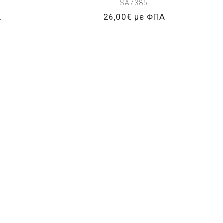
SA7385
Α
26,00€ με ΦΠΑ