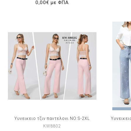
0,00€ με ΦΠΑ
Υυνεικειο τζιν παντελονι NO:S-2XL
Υυνεικει
KW8802