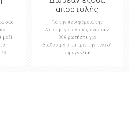
αποστολής
τα σας
Για την περιφέρεια της
ρία
Αττικής για αγορές άνω των
ε μαζί
30€,ρωτήστε για
στο
διαθεσιμότητα πριν την τελική
373
παραγγελία!