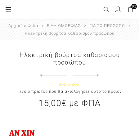
(0)
Αρχική σελίδα
ΕΙΔΗ ΟΜΟΡΦΙΑΣ
ΓΙΑ ΤΟ ΠΡΟΣΩΠΟ
Ηλεκτρική βούρτσα καθαρισμού προσώπου
Ηλεκτρική βούρτσα καθαρισμού
προσώπου
Next
product
Previous product
Φορητή συσκευή αποτρίχωσης HOO...
Γίνε ο πρώτος που θα αξιολόγησει αυτό το προϊόν
15,00€ με ΦΠΑ