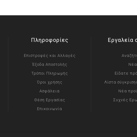
Πληροφορίες
Εργαλεία 
Επιστροφές και Αλλαγές
Αναζήτ
Έξοδα Αποστολής
Νέα
Τρόποι Πληρωμής
Είδατε πρ
Όροι χρήσης
Λίστα σύγκριση
Ασφάλεια
Νέα προ
Θέση Εργασίας
Συχνές Ερ
Επικοινωνία