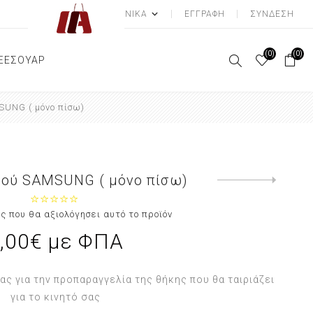
ΕΓΓΡΑΦΉ
ΣΎΝΔΕΣΗ
(0)
(0)
ΞΕΣΟΥΑΡ
SUNG ( μόνο πίσω)
ΕΙΑ
ΞΙ ΕΣΩΡΟΥΧΑ
ΔΡΙΚΕΣ ΠΙΤΖΑΜΕΣ
ΦΟ ΜΠΙΖΟΥ
SNEAKERS
BIG SIZE
ΣΚΟΥΛΑΡΙΚΙΑ
ΒΑΛΙΤΣΕΣ
ΓΥΝΑΙΚΕΙΕΣ ΖΩΝΕΣ
Α
ΛΣΟΝ
ΝΑΙΚΕΙΕΣ ΠΙΤΖΑΜΕΣ
ΤΣΑΝΤΕΣ
ΓΥΝΑΙΚΕΙΕΣ ΠΑΝΤΟΦΛΕΣ
SNEAKERS
ΒΡΑΧΙΟΛΙ
ΤΣΑΝΤΕΣ ΩΜΟΥ
ΖΩΝΕΣ
ΑΝΔΡΙΚΕΣ ΠΑΝΤΟΦΛΕΣ
ΚΟΛΙΕ
ΤΣΑΝΤΕΣ ΧΙΑΣΤΙ
τού SAMSUNG ( μόνο πίσω)
ΣΙΩΝ
ΑΞΕΣΟΥΑΡ ΜΑΛΛΙΩΝ
ΠΑΠΟΥΤΣΙΑ ΕΡΓΑΣΙΑΣ
BODY PIERCING
BACKPACKS
Next
product
ΚΑΣΚΟΛ/ΦΟΥΛΑΡΙΑ
ς που θα αξιολόγησει αυτό το προϊόν
ΑΣ
ΣΚΟΥΦΙΑ
,00€ με ΦΠΑ
ΓΙΑ ΒΡΕΦΗ
 για την προπαραγγελία της θήκης που θα ταιριάζει
για το κινητό σας