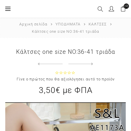
(0)
Αρχική σελίδα
ΥΠΟΔΗΜΑΤΑ
ΚΑΛΤΣΕΣ
Κάλτσες one size NO:36-41 τριάδα
Κάλτσες one size NO:36-41 τριάδα
Next
product
Previous product
Κάλτσες one size NO :36-41 τρι...
Γίνε ο πρώτος που θα αξιολόγησει αυτό το προϊόν
3,50€ με ΦΠΑ