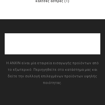
κάλτσες άσπρες
(1)
Η ANXIN είναι μία εταιρεία εισαγωγής προϊόντων από
το εξωτερικό. Περιηγηθείτε στο κατάστημα μας και
δείτε την συλλογή επιλεγμένων προϊόντων υψηλής
ποιότητας.