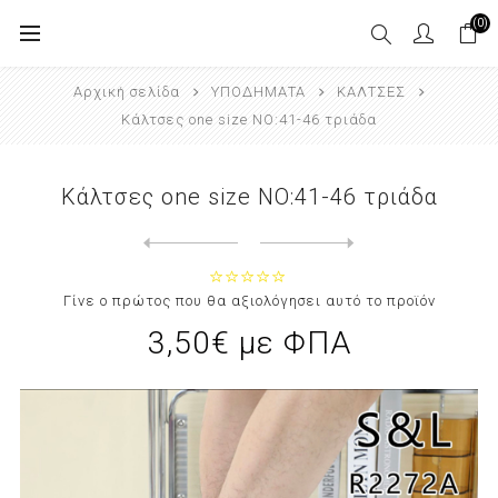
(0)
Αρχική σελίδα
ΥΠΟΔΗΜΑΤΑ
ΚΑΛΤΣΕΣ
Κάλτσες one size NO:41-46 τριάδα
Κάλτσες one size NO:41-46 τριάδα
Next
product
Previous product
Κάλτσες one size NO:41-46 τριά...
Γίνε ο πρώτος που θα αξιολόγησει αυτό το προϊόν
3,50€ με ΦΠΑ