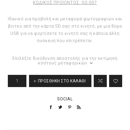
ΚΩΔΙΚΟΣ ΠΡΟΪΟΝΤΟΣ:
SG-007
Ιδανικό για προβολή και μεταφορά φωτογραφιών και
βίντεο από την κάρτα SD σας στο κινητό, με μια θύρα
USB για να φορτίσετε το κινητό σας ή κάποια άλλη
συσκευή που επιτρέπεται.
Επιλέξτε διεύθυνση αποστολής για την εκτίμηση
κόστους μεταφορικών
ΠΡΟΣΘΉΚΗ ΣΤΟ ΚΑΛΆΘΙ
SOCIAL