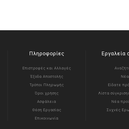
Πληροφορίες
Εργαλεία 
Επιστροφές και Αλλαγές
Αναζήτ
Έξοδα Αποστολής
Νέα
Τρόποι Πληρωμής
Είδατε πρ
Όροι χρήσης
Λίστα σύγκριση
Ασφάλεια
Νέα προ
Θέση Εργασίας
Συχνές Ερ
Επικοινωνία