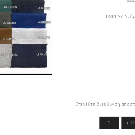
DSPLAY Ανδρ
Επιλέξτε διεύθυνση αποσ
Π