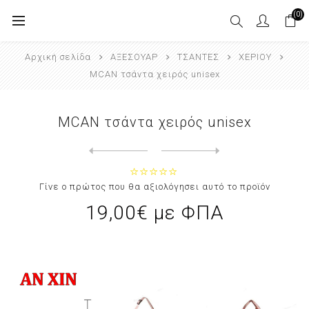
(0)
Αρχική σελίδα
ΑΞΕΣΟΥΑΡ
ΤΣΑΝΤΕΣ
ΧΕΡΙΟΥ
MCAN τσάντα χειρός unisex
MCAN τσάντα χειρός unisex
Next
product
Previous product
MCAN τσάντα χιαστί με το λογότ...
Γίνε ο πρώτος που θα αξιολόγησει αυτό το προϊόν
19,00€ με ΦΠΑ