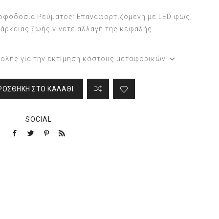
οφοδοσία Ρεύματος: Επαναφορτιζόμενη με LED φως,
ιάρκειας ζωής γίνετε αλλαγή της κεφαλής
τολής για την εκτίμηση κόστους μεταφορικών
ΡΟΣΘΉΚΗ ΣΤΟ ΚΑΛΆΘΙ
SOCIAL