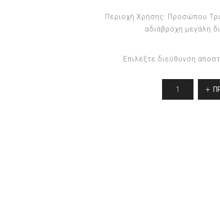
Περιοχή Χρήσης: Προσώπου Τρ
αδιάβροχη μεγάλη δ
Επιλέξτε διεύθυνση αποσ
Π