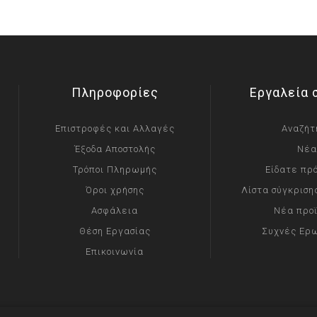
Πληροφορίες
Εργαλεία 
Επιστροφές και Αλλαγές
Αναζήτ
Έξοδα Αποστολής
Νέα
Τρόποι Πληρωμής
Είδατε πρ
Όροι χρήσης
Λίστα σύγκριση
Ασφάλεια
Νέα προ
Θέση Εργασίας
Συχνές Ερ
Επικοινωνία